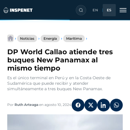
EN
ES
Saltar
DP
al
›
›
›
›
Noticias
Energía
Marítima
World
contenido
Callao
DP World Callao atiende tres
atiende
tres
buques New Panamax al
buques
mismo tiempo
New
Panamax
Es el único terminal en Perú y en la Costa Oeste de
al
Sudamérica que puede recibir y atender
mismo
simultáneamente a tres buques New Panamax.
tiempo
Por
Ruth Arteaga
en agosto 10, 2024