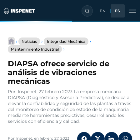
EN
ES
Saltar
al
›
›
›
Noticias
Integridad Mecánica
contenido
DIAPSA
›
Mantenimiento Industrial
ofrece
servicio
DIAPSA ofrece servicio de
de
análisis
análisis de vibraciones
de
mecánicas
vibraciones
mecánicas
Por: Inspenet, 27 febrero 2023 La empresa mexicana
DIAPSA (Diagnóstico y Asesoría Predictiva), se dedica a
elevar la confiabilidad y seguridad de las plantas a través
del monitoreo de condición de estado de la maquinaria
mediante herramientas predictivas, desarrollando los
servicios con eficiencia y calidad.
Por Inspenet. en febrero 27, 2023