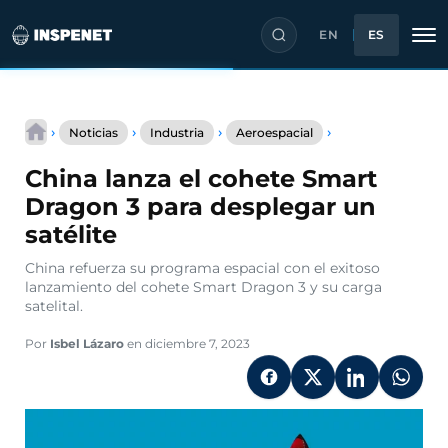
EN
ES
Saltar
China
al
›
›
›
›
Noticias
Industria
Aeroespacial
lanza
contenido
el
China lanza el cohete Smart
cohete
Smart
Dragon 3 para desplegar un
Dragon
satélite
3
para
China refuerza su programa espacial con el exitoso
desplegar
lanzamiento del cohete Smart Dragon 3 y su carga
un
satelital.
satélite
Por
Isbel Lázaro
en diciembre 7, 2023