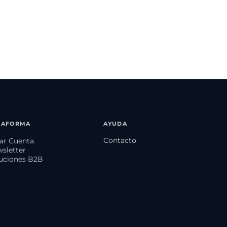
TAFORMA
AYUDA
Contacto
ear Cuenta
wsletter
luciones B2B