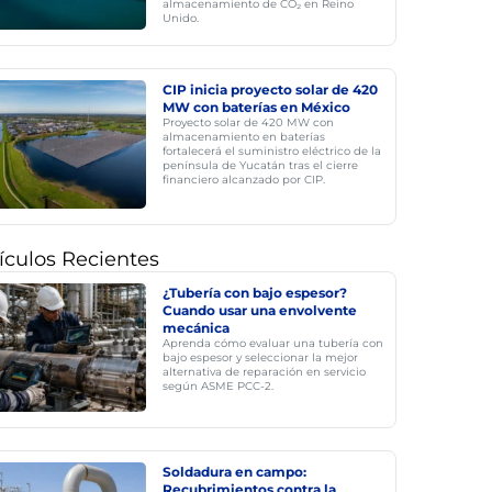
almacenamiento de CO₂ en Reino
Unido.
CIP inicia proyecto solar de 420
MW con baterías en México
Proyecto solar de 420 MW con
almacenamiento en baterías
fortalecerá el suministro eléctrico de la
península de Yucatán tras el cierre
financiero alcanzado por CIP.
ículos Recientes
¿Tubería con bajo espesor?
Cuando usar una envolvente
mecánica
Aprenda cómo evaluar una tubería con
bajo espesor y seleccionar la mejor
alternativa de reparación en servicio
según ASME PCC-2.
Soldadura en campo:
Recubrimientos contra la