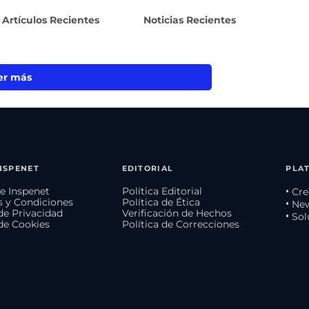
Artículos Recientes
Noticias Recientes
er más
NSPENET
EDITORIAL
PLA
e Inspenet
Política Editorial
• Cr
 y Condiciones
Política de Ética
• Ne
 de Privacidad
Verificación de Hechos
• So
 de Cookies
Política de Correcciones