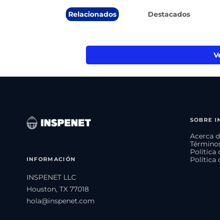
Relacionados
Destacados
V
SOBRE I
Acerca d
Términos
Política
INFORMACIÓN
Política
INSPENET LLC
Houston, TX 77018
hola@inspenet.com