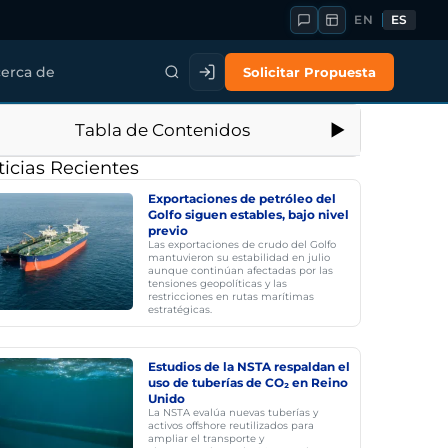
EN
ES
Solicitar Propuesta
erca de
Tabla de Contenidos
icias Recientes
Exportaciones de petróleo del
Golfo siguen estables, bajo nivel
previo
Las exportaciones de crudo del Golfo
mantuvieron su estabilidad en julio
aunque continúan afectadas por las
tensiones geopolíticas y las
restricciones en rutas marítimas
estratégicas.
Estudios de la NSTA respaldan el
uso de tuberías de CO₂ en Reino
Unido
La NSTA evalúa nuevas tuberías y
activos offshore reutilizados para
ampliar el transporte y