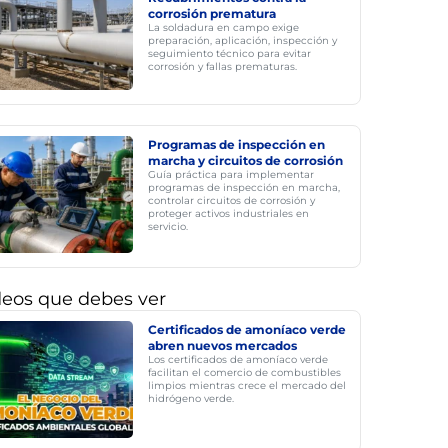
corrosión prematura
La soldadura en campo exige
preparación, aplicación, inspección y
seguimiento técnico para evitar
corrosión y fallas prematuras.
Programas de inspección en
marcha y circuitos de corrosión
Guía práctica para implementar
programas de inspección en marcha,
controlar circuitos de corrosión y
proteger activos industriales en
servicio.
deos que debes ver
Certificados de amoníaco verde
abren nuevos mercados
Los certificados de amoníaco verde
facilitan el comercio de combustibles
limpios mientras crece el mercado del
hidrógeno verde.