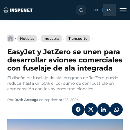
EN
ES
Saltar
EasyJet
al
›
›
›
›
Noticias
Industria
Transporte
y
contenido
JetZero
EasyJet y JetZero se unen para
se
unen
desarrollar aviones comerciales
para
con fuselaje de ala integrada
desarrollar
aviones
El diseño de fuselaje de ala integrada de JetZero puede
comerciales
reducir hasta un 50% el consumo de combustible en
con
comparación con los aviones tradicionales.
fuselaje
de
ala
Por
Ruth Arteaga
en septiembre 15, 2024
integrada