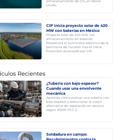
almacenamiento de CO₂ en Reino
Unido.
CIP inicia proyecto solar de 420
MW con baterías en México
Proyecto solar de 420 MW con
almacenamiento en baterías
fortalecerá el suministro eléctrico de la
península de Yucatán tras el cierre
financiero alcanzado por CIP.
ículos Recientes
¿Tubería con bajo espesor?
Cuando usar una envolvente
mecánica
Aprenda cómo evaluar una tubería con
bajo espesor y seleccionar la mejor
alternativa de reparación en servicio
según ASME PCC-2.
Soldadura en campo:
Recubrimientos contra la