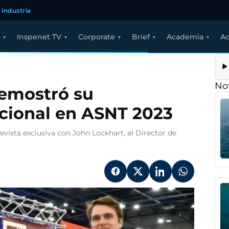
 industria
Inspenet TV
Corporate
Brief
Academia
Ac
uren
spection
mostró
Not
demostró su
mpromiso
cional en ASNT 2023
ternacional
NT
vista exclusiva con John Lockhart, el Director de
23