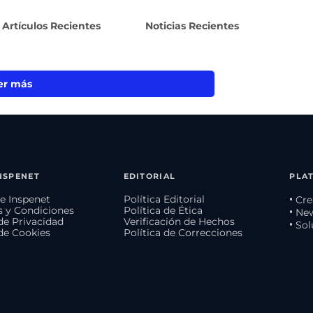
Artículos Recientes
Noticias Recientes
er más
NSPENET
EDITORIAL
PLA
e Inspenet
Política Editorial
• Cr
 y Condiciones
Política de Ética
• Ne
 de Privacidad
Verificación de Hechos
• So
 de Cookies
Política de Correcciones