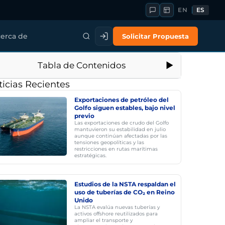
EN
ES
Solicitar Propuesta
erca de
Tabla de Contenidos
icias Recientes
Exportaciones de petróleo del
Golfo siguen estables, bajo nivel
previo
Las exportaciones de crudo del Golfo
mantuvieron su estabilidad en julio
aunque continúan afectadas por las
tensiones geopolíticas y las
restricciones en rutas marítimas
estratégicas.
Estudios de la NSTA respaldan el
uso de tuberías de CO₂ en Reino
Unido
La NSTA evalúa nuevas tuberías y
activos offshore reutilizados para
ampliar el transporte y