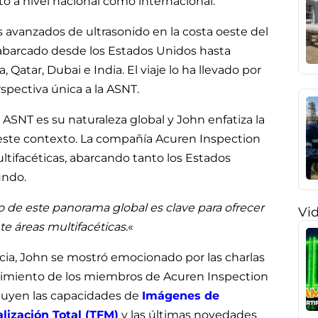
 a nivel nacional como internacional.
os avanzados de ultrasonido en la costa oeste del
a abarcado desde los Estados Unidos hasta
 Qatar, Dubai e India. El viaje lo ha llevado por
pectiva única a la ASNT.
ASNT es su naturaleza global y John enfatiza la
 este contexto. La compañía Acuren Inspection
ultifacéticas, abarcando tanto los Estados
undo.
go de este panorama global es clave para ofrecer
Vi
te áreas multifacéticas.
«
ncia, John se mostró emocionado por las charlas
ocimiento de los miembros de Acuren Inspection
luyen las capacidades de
Imágenes de
lización Total (TFM)
y las últimas novedades