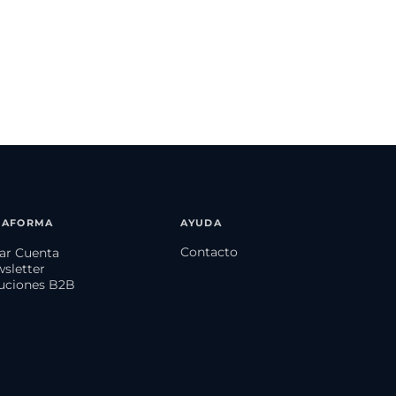
TAFORMA
AYUDA
Contacto
ear Cuenta
wsletter
luciones B2B