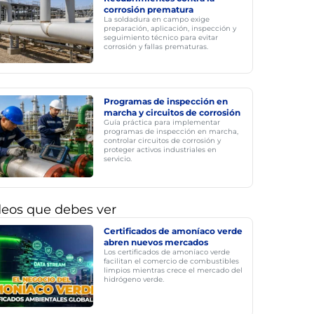
corrosión prematura
La soldadura en campo exige
preparación, aplicación, inspección y
seguimiento técnico para evitar
corrosión y fallas prematuras.
Programas de inspección en
marcha y circuitos de corrosión
Guía práctica para implementar
programas de inspección en marcha,
controlar circuitos de corrosión y
proteger activos industriales en
servicio.
deos que debes ver
Certificados de amoníaco verde
abren nuevos mercados
Los certificados de amoníaco verde
facilitan el comercio de combustibles
limpios mientras crece el mercado del
hidrógeno verde.