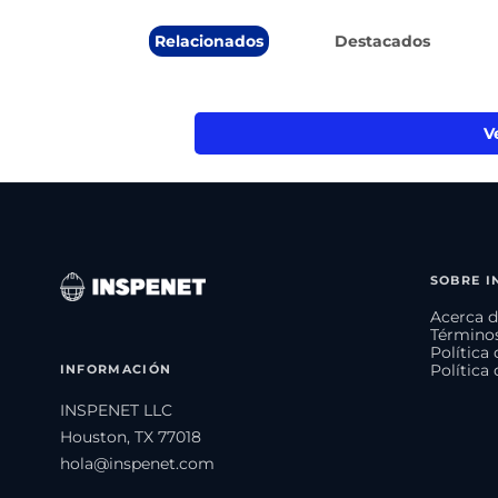
Relacionados
Destacados
V
SOBRE I
Acerca d
Términos
Política
INFORMACIÓN
Política
INSPENET LLC
Houston, TX 77018
hola@inspenet.com