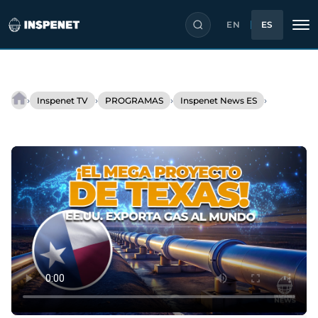
EN
ES
Saltar
al
›
›
›
›
Inspenet TV
PROGRAMAS
Inspenet News ES
Sempra
contenido
Infrastructure
activa
gasoducto
para
abastecer
Port
Arthur
LNG