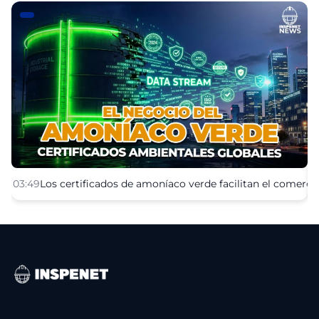
03:49
Los certificados de amoníaco verde facilitan el comerc
0