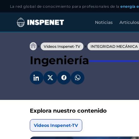
La red global de conocimiento para profesionales de la
energía e
Noticias
Artículos
Saltar
al
›
›
contenido
Videos Inspenet-TV
INTEGRIDAD MECÁNICA
Ingeniería
Explora nuestro contenido
Videos Inspenet-TV