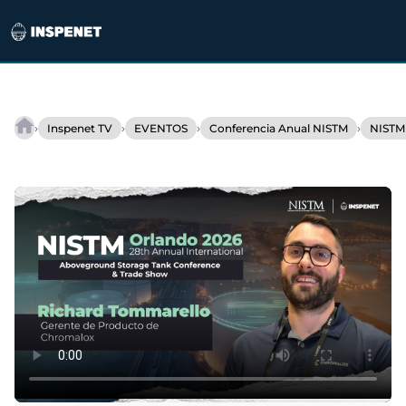
Saltar
al
›
›
›
›
Inspenet TV
EVENTOS
Conferencia Anual NISTM
NISTM
Chromalox
contenido
destaca
en
NISTM
2026
con
calentadores
de
inmersión