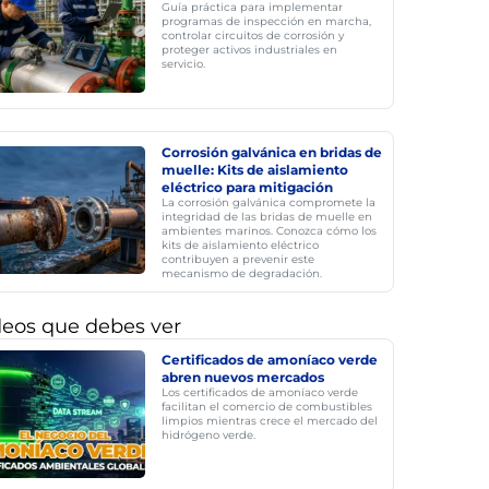
Guía práctica para implementar
programas de inspección en marcha,
controlar circuitos de corrosión y
proteger activos industriales en
servicio.
Corrosión galvánica en bridas de
muelle: Kits de aislamiento
eléctrico para mitigación
La corrosión galvánica compromete la
integridad de las bridas de muelle en
ambientes marinos. Conozca cómo los
kits de aislamiento eléctrico
contribuyen a prevenir este
mecanismo de degradación.
deos que debes ver
Certificados de amoníaco verde
abren nuevos mercados
Los certificados de amoníaco verde
facilitan el comercio de combustibles
limpios mientras crece el mercado del
hidrógeno verde.