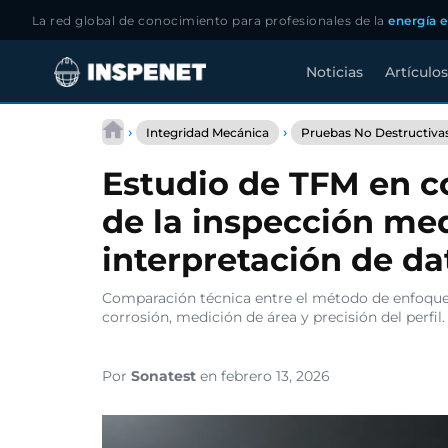
La red global de conocimiento para profesionales de la
energía e
Noticias
Artículos
Saltar
al
›
›
Integridad Mecánica
Pruebas No Destructiva
contenido
Estudio de TFM en co
de la inspección med
interpretación de da
Comparación técnica entre el método de enfoque 
corrosión, medición de área y precisión del perfil.
Por
Sonatest
en febrero 13, 2026