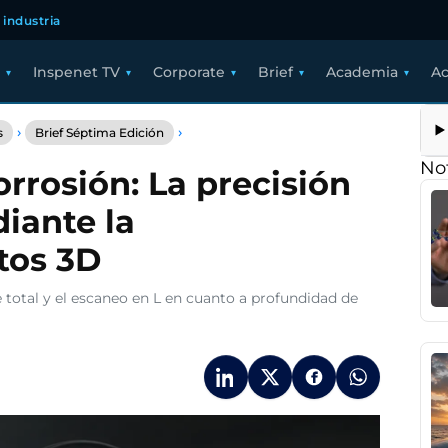
 industria
Inspenet TV
Corporate
Brief
Academia
Ac
Brief
›
›
s
Brief Séptima Edición
Estudio
de
Not
rrosión: La precisión
TFM
en
iante la
corrosión:
La
tos 3D
precisión
de
la
total y el escaneo en L en cuanto a profundidad de
inspección
mediante
la
interpretación
de
datos
3D