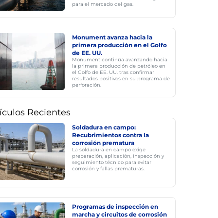
para el mercado del gas.
Monument avanza hacia la
primera producción en el Golfo
de EE. UU.
Monument continúa avanzando hacia
la primera producción de petróleo en
el Golfo de EE. UU. tras confirmar
resultados positivos en su programa de
perforación.
ículos Recientes
Soldadura en campo:
Recubrimientos contra la
corrosión prematura
La soldadura en campo exige
preparación, aplicación, inspección y
seguimiento técnico para evitar
corrosión y fallas prematuras.
Programas de inspección en
marcha y circuitos de corrosión