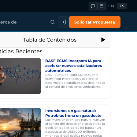
EN
ES
Solicitar Propuesta
erca de
Tabla de Contenidos
icias Recientes
BASF ECMS incorpora IA para
acelerar nuevos catalizadores
automotrices
BASF ECMS aplicará CurieOS para
identificar materiales y acelerar el
desarrollo de catalizadores destinados
al control de emisiones vehiculares.
Inversiones en gas natural:
Petrobras frena un gasoducto
Las inversiones en gas natural vuelven
al centro del debate energético tras la
decisión de Petrobras de pausar un
gasoducto de US$1.000 millones
mientras Brasil evalúa nuevas reglas