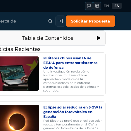
EN
ES
Solicitar Propuesta
erca de
Tabla de Contenidos
icias Recientes
Militares chinos usan IA de
EE.UU. para entrenar sistemas
de defensa
Una investigación revela cómo
instituciones militares chinas
aprovechan modelos de IA
estadounidenses para entrenar
sistemas especializados de defensa y
seguridad.
Eclipse solar reducirá en 5 GW la
generación fotovoltaica en
España
Red Eléctrica prevé que el eclipse solar
reduzca temporalmente en 5 GW la
generación fotovoltaica de la España