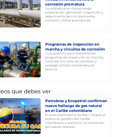
corrosión prematura
La soldadura en campo exige
preparación, aplicación, inspección y
seguimiento técnico para evitar
corrosión y fallas prematuras.
Programas de inspección en
marcha y circuitos de corrosión
Guía práctica para implementar
programas de inspección en marcha,
controlar circuitos de corrosión y
proteger activos industriales en
servicio.
deos que debes ver
Petrobras y Ecopetrol confirman
nuevo hallazgo de gas natural
en el Caribe colombiano
El pozo exploratorio Sandía-1 amplía el
potencial gasífero del Caribe
colombiano y avanza en la evaluación
de nuevas reservas.