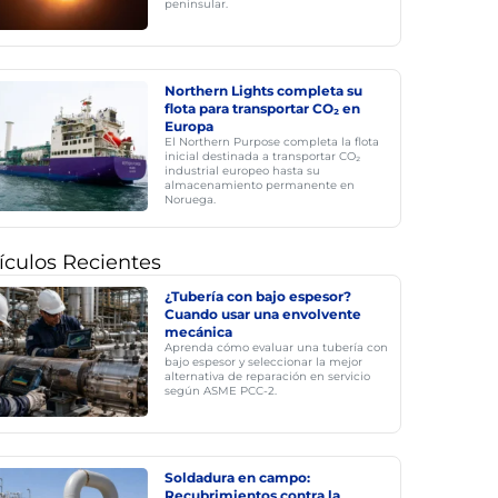
peninsular.
Northern Lights completa su
flota para transportar CO₂ en
Europa
El Northern Purpose completa la flota
inicial destinada a transportar CO₂
industrial europeo hasta su
almacenamiento permanente en
Noruega.
ículos Recientes
¿Tubería con bajo espesor?
Cuando usar una envolvente
mecánica
Aprenda cómo evaluar una tubería con
bajo espesor y seleccionar la mejor
alternativa de reparación en servicio
según ASME PCC-2.
Soldadura en campo:
Recubrimientos contra la