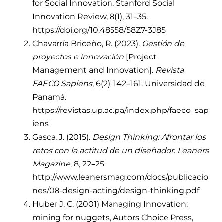
for Social Innovation. Stanford Social
Innovation Review, 8(1), 31–35.
https://doi.org/10.48558/58Z7-3J85
Chavarría Briceño, R. (2023).
Gestión de
proyectos e innovación
[Project
Management and Innovation].
Revista
FAECO Sapiens
, 6(2), 142–161. Universidad de
Panamá.
https://revistas.up.ac.pa/index.php/faeco_sap
iens
Gasca, J. (2015).
Design Thinking: Afrontar los
retos con la actitud de un diseñador
.
Leaners
Magazine
, 8, 22–25.
http://www.leanersmag.com/docs/publicacio
nes/08-design-acting/design-thinking.pdf
Huber J. C. (2001) Managing Innovation:
mining for nuggets, Autors Choice Press,