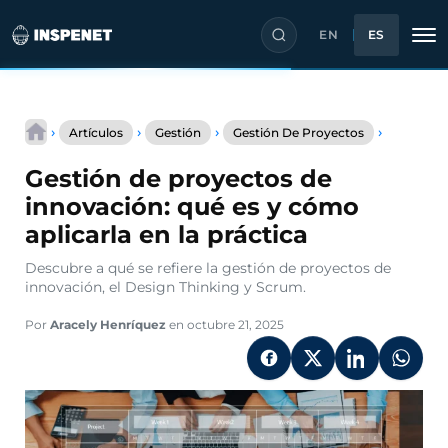
EN
ES
Saltar
Gestión
al
›
›
›
›
Artículos
Gestión
Gestión De Proyectos
de
contenido
proyecto
Gestión de proyectos de
de
innovació
innovación: qué es y cómo
qué
aplicarla en la práctica
es
y
Descubre a qué se refiere la gestión de proyectos de
cómo
innovación, el Design Thinking y Scrum.
aplicarla
en
la
Por
Aracely Henríquez
en octubre 21, 2025
práctica