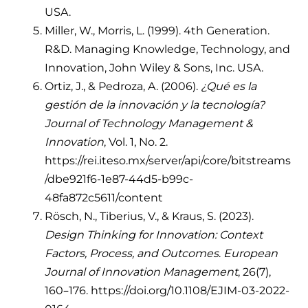
USA.
Miller, W., Morris, L. (1999). 4th Generation.
R&D. Managing Knowledge, Technology, and
Innovation, John Wiley & Sons, Inc. USA.
Ortiz, J., & Pedroza, A. (2006).
¿Qué es la
gestión de la innovación y la tecnología?
Journal of Technology Management &
Innovation
, Vol. 1, No. 2.
https://rei.iteso.mx/server/api/core/bitstreams
/dbe921f6-1e87-44d5-b99c-
48fa872c5611/content
Rösch, N., Tiberius, V., & Kraus, S. (2023).
Design Thinking for Innovation: Context
Factors, Process, and Outcomes
.
European
Journal of Innovation Management
, 26(7),
160–176. https://doi.org/10.1108/EJIM-03-2022-