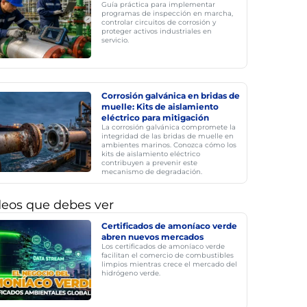
Guía práctica para implementar
programas de inspección en marcha,
controlar circuitos de corrosión y
proteger activos industriales en
servicio.
Corrosión galvánica en bridas de
muelle: Kits de aislamiento
eléctrico para mitigación
La corrosión galvánica compromete la
integridad de las bridas de muelle en
ambientes marinos. Conozca cómo los
kits de aislamiento eléctrico
contribuyen a prevenir este
mecanismo de degradación.
deos que debes ver
Certificados de amoníaco verde
abren nuevos mercados
Los certificados de amoníaco verde
facilitan el comercio de combustibles
limpios mientras crece el mercado del
hidrógeno verde.