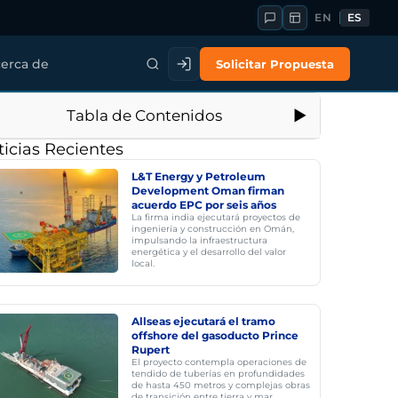
EN
ES
Solicitar Propuesta
erca de
Tabla de Contenidos
icias Recientes
L&T Energy y Petroleum
Development Oman firman
acuerdo EPC por seis años
La firma india ejecutará proyectos de
ingeniería y construcción en Omán,
impulsando la infraestructura
energética y el desarrollo del valor
local.
Allseas ejecutará el tramo
offshore del gasoducto Prince
Rupert
El proyecto contempla operaciones de
tendido de tuberías en profundidades
de hasta 450 metros y complejas obras
de transición entre tierra y mar.