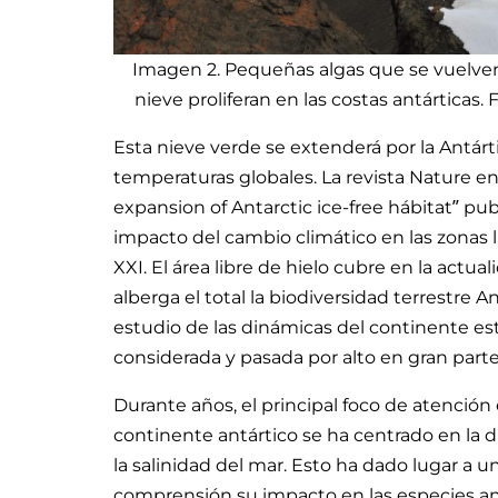
Imagen 2. Pequeñas algas que se vuelven
nieve proliferan en las costas antárticas.
Esta nieve verde se extenderá por la Antá
temperaturas globales. La revista Nature en
expansion of Antarctic ice-free hábitat” pu
impacto del cambio climático en las zonas li
XXI. El área libre de hielo cubre en la actu
alberga el total la biodiversidad terrestre An
estudio de las dinámicas del continente e
considerada y pasada por alto en gran parte 
Durante años, el principal foco de atención
continente antártico se ha centrado en la di
la salinidad del mar. Esto ha dado lugar a u
comprensión su impacto en las especies ant