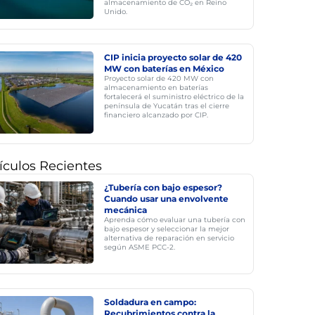
almacenamiento de CO₂ en Reino
Unido.
CIP inicia proyecto solar de 420
MW con baterías en México
Proyecto solar de 420 MW con
almacenamiento en baterías
fortalecerá el suministro eléctrico de la
península de Yucatán tras el cierre
financiero alcanzado por CIP.
ículos Recientes
¿Tubería con bajo espesor?
Cuando usar una envolvente
mecánica
Aprenda cómo evaluar una tubería con
bajo espesor y seleccionar la mejor
alternativa de reparación en servicio
según ASME PCC-2.
Soldadura en campo:
Recubrimientos contra la