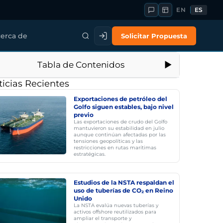
EN
ES
Solicitar Propuesta
erca de
Tabla de Contenidos
icias Recientes
Exportaciones de petróleo del
Golfo siguen estables, bajo nivel
previo
Las exportaciones de crudo del Golfo
mantuvieron su estabilidad en julio
aunque continúan afectadas por las
tensiones geopolíticas y las
restricciones en rutas marítimas
estratégicas.
Estudios de la NSTA respaldan el
uso de tuberías de CO₂ en Reino
Unido
La NSTA evalúa nuevas tuberías y
activos offshore reutilizados para
ampliar el transporte y