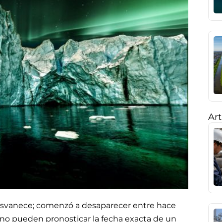
Art
desvanece; comenzó a desaparecer entre hace
s no pueden pronosticar la fecha exacta de un