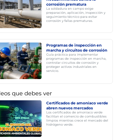
corrosión prematura
La soldadura en campo exige
preparación, aplicación, inspección y
seguimiento técnico para evitar
corrosión y fallas prematuras.
Programas de inspección en
marcha y circuitos de corrosión
Guía práctica para implementar
programas de inspección en marcha,
controlar circuitos de corrosión y
proteger activos industriales en
servicio.
deos que debes ver
Certificados de amoníaco verde
abren nuevos mercados
Los certificados de amoníaco verde
facilitan el comercio de combustibles
limpios mientras crece el mercado del
hidrógeno verde.