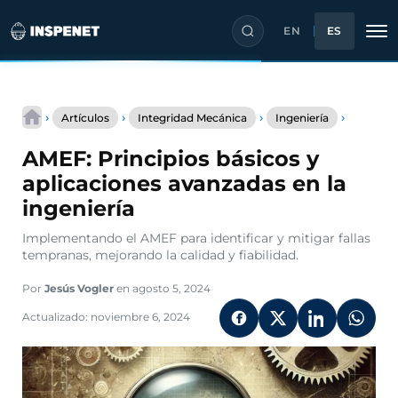
EN
ES
Saltar
AMEF:
al
›
›
›
›
Artículos
Integridad Mecánica
Ingeniería
Principi
contenido
básicos
AMEF: Principios básicos y
y
aplicaci
aplicaciones avanzadas en la
avanzad
ingeniería
en
la
Implementando el AMEF para identificar y mitigar fallas
ingenier
tempranas, mejorando la calidad y fiabilidad.
Por
Jesús Vogler
en agosto 5, 2024
Actualizado: noviembre 6, 2024