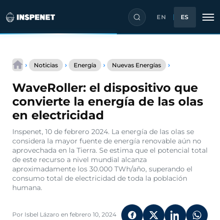
EN
ES
Saltar
WaveRoller:
al
›
›
›
›
Noticias
Energía
Nuevas Energías
el
contenido
dispositivo
WaveRoller: el dispositivo que
que
convierte
convierte la energía de las olas
la
en electricidad
energía
de
Inspenet, 10 de febrero 2024. La energía de las olas se
las
considera la mayor fuente de energía renovable aún no
olas
aprovechada en la Tierra. Se estima que el potencial total
en
de este recurso a nivel mundial alcanza
electricidad
aproximadamente los 30.000 TWh/año, superando el
consumo total de electricidad de toda la población
humana.
Por Isbel Lázaro en febrero 10, 2024