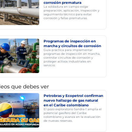
corrosión prematura
La soldadura en campo exige
preparación, aplicación, inspección y
seguimiento técnico para evitar
corrosión y fallas prematuras.
Programas de inspección en
marcha y circuitos de corrosión
Guía práctica para implementar
programas de inspección en marcha,
controlar circuitos de corrosión y
proteger activos industriales en
servicio.
deos que debes ver
Petrobras y Ecopetrol confirman
nuevo hallazgo de gas natural
en el Caribe colombiano
El pozo exploratorio Sandía-1 amplía el
potencial gasífero del Caribe
colombiano y avanza en la evaluación
de nuevas reservas.