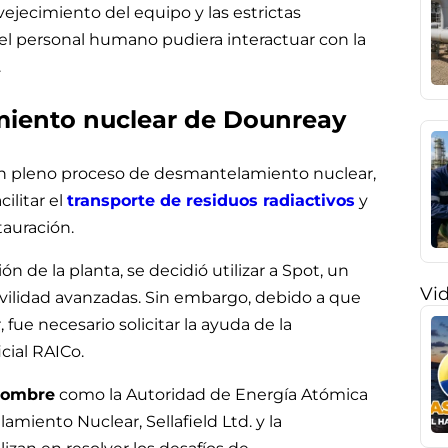
ejecimiento del equipo y las estrictas
el personal humano pudiera interactuar con la
.
miento nuclear de Dounreay
en pleno proceso de desmantelamiento nuclear,
ilitar el
transporte de residuos radiactivos
y
tauración.
n de la planta, se decidió utilizar a Spot, un
Vi
ilidad avanzadas. Sin embargo, debido a que
ue necesario solicitar la ayuda de la
icial RAICo.
enombre
como la Autoridad de Energía Atómica
miento Nuclear, Sellafield Ltd. y la