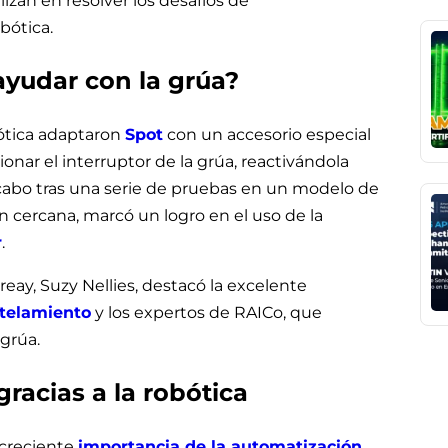
zan en resolver los desafíos de
bótica.
ayudar con la grúa?
bótica adaptaron
Spot
con un accesorio especial
ionar el interruptor de la grúa, reactivándola
 cabo tras una serie de pruebas en un modelo de
n cercana, marcó un logro en el uso de la
r
.
eay, Suzy Nellies, destacó la excelente
telamiento
y los expertos de RAICo, que
grúa.
gracias a la robótica
 creciente
importancia de la automatización