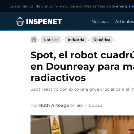
La red global de conocimiento para profesionales de la
energía e
Noticias
Artículos
Saltar
Spot,
al
›
›
›
›
Noticias
Industria
Robótica
el
contenido
robot
Spot, el robot cuadr
cuadrúp
reactiva
en Dounreay para m
grúa
en
radiactivos
Dounrea
para
manejo
Spot reactivó con éxito una grúa crucial para el 
de
residuos
radiactiv
Por
Ruth Arteaga
en abril 11, 2025