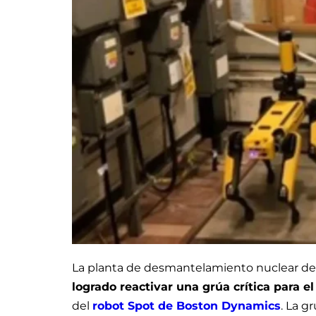
La planta de desmantelamiento nuclear de 
logrado reactivar una grúa crítica para e
del
robot Spot de Boston Dynamics
. La g