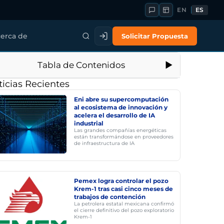
EN
ES
Solicitar Propuesta
erca de
Tabla de Contenidos
icias Recientes
Eni abre su supercomputación
al ecosistema de innovación y
acelera el desarrollo de IA
industrial
Las grandes compañías energéticas
están transformándose en proveedores
de infraestructura de IA
Pemex logra controlar el pozo
Krem-1 tras casi cinco meses de
trabajos de contención
La petrolera estatal mexicana confirmó
el cierre definitivo del pozo exploratorio
Krem-1