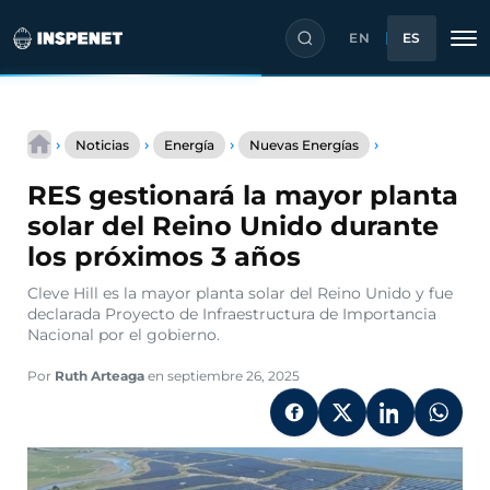
EN
ES
Saltar
RES
al
›
›
›
›
Noticias
Energía
Nuevas Energías
gestionará
contenido
la
RES gestionará la mayor planta
mayor
planta
solar del Reino Unido durante
solar
los próximos 3 años
del
Reino
Cleve Hill es la mayor planta solar del Reino Unido y fue
Unido
declarada Proyecto de Infraestructura de Importancia
durante
Nacional por el gobierno.
los
próximos
3
Por
Ruth Arteaga
en septiembre 26, 2025
años