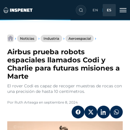
EN
ES
Saltar
Airbus
al
›
›
›
›
Noticias
Industria
Aeroespacial
prueba
contenido
robots
Airbus prueba robots
espaciales
llamados
espaciales llamados Codi y
Codi
Charlie para futuras misiones a
y
Charlie
Marte
para
futuras
El rover Codi es capaz de recoger muestras de rocas con
misiones
una precisión de hasta 10 centímetros.
a
Marte
Por Ruth Arteaga en septiembre 8, 2024