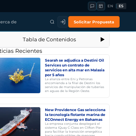
EN
ES
Solicitar Propuesta
erca de
Tabla de Contenidos
icias Recientes
Searah se adjudica a Destini Oil
Services un contrato de
servicios en alta mar en Malasia
por 5 años
La alianza entre Eni y Petronas
encomienda a la filial de Destini los
servicios de manipulación de tuberías
en aguas de la Región Oeste.
New Providence Gas selecciona
la tecnología flotante marina de
ECOnnect Energy en Bahamas
La empresa conjunta desplegará el
sistema IQuay C-Class en Clifton Pier
para facilitar la transición energética
hacia combustibles de menores