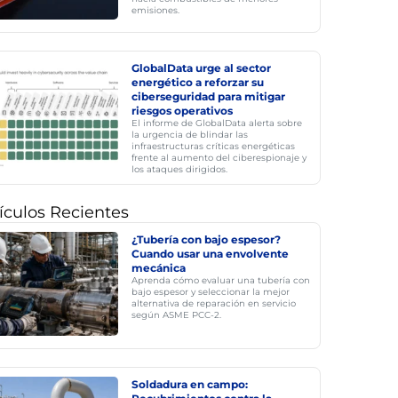
emisiones.
GlobalData urge al sector
energético a reforzar su
ciberseguridad para mitigar
riesgos operativos
El informe de GlobalData alerta sobre
la urgencia de blindar las
infraestructuras críticas energéticas
frente al aumento del ciberespionaje y
los ataques dirigidos.
ículos Recientes
¿Tubería con bajo espesor?
Cuando usar una envolvente
mecánica
Aprenda cómo evaluar una tubería con
bajo espesor y seleccionar la mejor
alternativa de reparación en servicio
según ASME PCC-2.
Soldadura en campo: