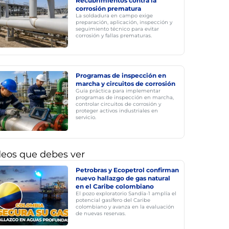
Recubrimientos contra la
corrosión prematura
La soldadura en campo exige
preparación, aplicación, inspección y
seguimiento técnico para evitar
corrosión y fallas prematuras.
Programas de inspección en
marcha y circuitos de corrosión
Guía práctica para implementar
programas de inspección en marcha,
controlar circuitos de corrosión y
proteger activos industriales en
servicio.
deos que debes ver
Petrobras y Ecopetrol confirman
nuevo hallazgo de gas natural
en el Caribe colombiano
El pozo exploratorio Sandía-1 amplía el
potencial gasífero del Caribe
colombiano y avanza en la evaluación
de nuevas reservas.