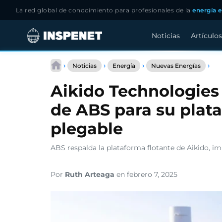
La red global de conocimiento para profesionales de la
energía e
Noticias
Artículos
Saltar
Aik
al
›
›
›
›
Noticias
Energía
Nuevas Energías
Tec
contenido
obt
Aikido Technologies
la
apr
de ABS para su plata
de
AB
plegable
par
su
pla
ABS respalda la plataforma flotante de Aikido, i
eól
flo
ple
Por
Ruth Arteaga
en febrero 7, 2025