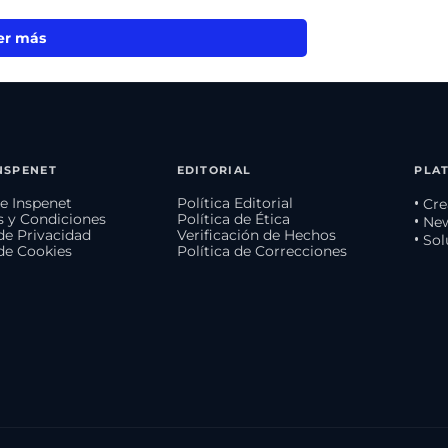
er más
NSPENET
EDITORIAL
PLA
e Inspenet
Política Editorial
• Cr
 y Condiciones
Política de Ética
• Ne
 de Privacidad
Verificación de Hechos
• So
 de Cookies
Política de Correcciones