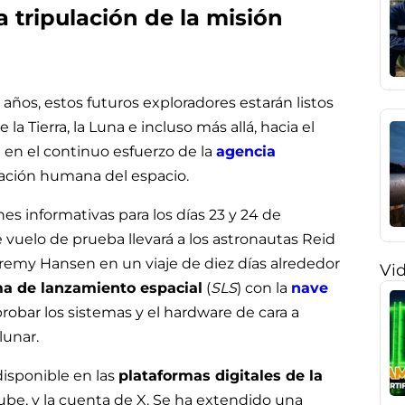
a tripulación de la misión
años, estos futuros exploradores estarán listos
 la Tierra, la Luna e incluso más allá, hacia el
 en el continuo esfuerzo de la
agencia
oración humana del espacio.
s informativas para los días 23 y 24 de
e vuelo de prueba llevará a los astronautas Reid
eremy Hansen en un viaje de diez días alrededor
Vi
ma de lanzamiento espacial
(
SLS
) con la
nave
probar los sistemas y el hardware de cara a
lunar.
disponible en las
plataformas digitales de la
ube, y la cuenta de X. Se ha extendido una