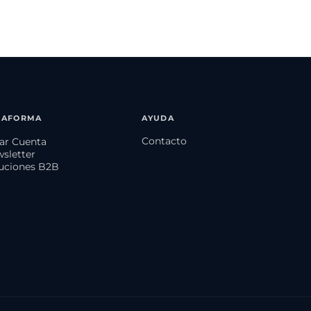
TAFORMA
AYUDA
Contacto
ear Cuenta
wsletter
luciones B2B