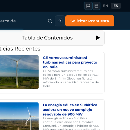
EN
ES
Solicitar Propuesta
erca de
Tabla de Contenidos
icias Recientes
GE Vernova suministrará
turbinas eólicas para proyecto
en India
GE Vernova suministrará turbinas
eólicas para un parque eólico de 163,4
MW de Enfinity Global en Rajastán,
reforzando la capacidad renovable de
India.
La energía eólica en Sudáfrica
acelera un nuevo complejo
renovable de 900 MW
La energía eólica en Sudáfrica
continúa creciendo con Ummbila
Emoyeni, un complejo híbrido de 900
MW que combinará generación eólica,