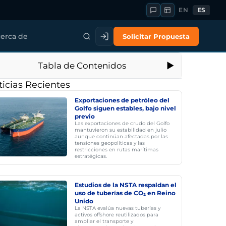
EN
ES
Solicitar Propuesta
erca de
Tabla de Contenidos
icias Recientes
Exportaciones de petróleo del
Golfo siguen estables, bajo nivel
previo
Las exportaciones de crudo del Golfo
mantuvieron su estabilidad en julio
aunque continúan afectadas por las
tensiones geopolíticas y las
restricciones en rutas marítimas
estratégicas.
Estudios de la NSTA respaldan el
uso de tuberías de CO₂ en Reino
Unido
La NSTA evalúa nuevas tuberías y
activos offshore reutilizados para
ampliar el transporte y