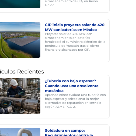
almacenamiento de CO₂ en Reino
Unido.
CIP inicia proyecto solar de 420
MW con baterías en México
Proyecto solar de 420 MW con
almacenamiento en baterías
fortalecerá el suministro eléctrico de la
península de Yucatán tras el cierre
financiero alcanzado por CIP.
ículos Recientes
¿Tubería con bajo espesor?
Cuando usar una envolvente
mecánica
Aprenda cómo evaluar una tubería con
bajo espesor y seleccionar la mejor
alternativa de reparación en servicio
según ASME PCC-2.
Soldadura en campo:
Recubrimientos contra la