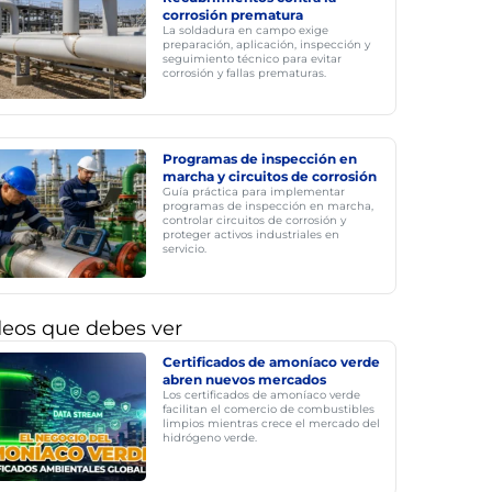
corrosión prematura
La soldadura en campo exige
preparación, aplicación, inspección y
seguimiento técnico para evitar
corrosión y fallas prematuras.
Programas de inspección en
marcha y circuitos de corrosión
Guía práctica para implementar
programas de inspección en marcha,
controlar circuitos de corrosión y
proteger activos industriales en
servicio.
deos que debes ver
Certificados de amoníaco verde
abren nuevos mercados
Los certificados de amoníaco verde
facilitan el comercio de combustibles
limpios mientras crece el mercado del
hidrógeno verde.