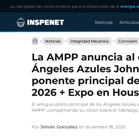
La red global de conocimiento para profesionales de la
energía e
Noticias
Artículos
Saltar
al
›
›
›
Noticias
Integridad Mecánica
Corrosión
contenido
La AMPP anuncia al e
Ángeles Azules John
ponente principal de
2026 + Expo en Hou
El antiguo piloto principal de los Ángeles Azules
AMPP, compartiendo su visión sobre el liderazgo, l
Por
Simón González
en diciembre 18, 2025