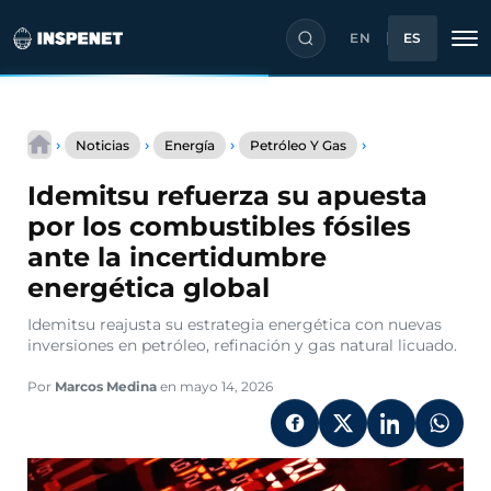
EN
ES
Saltar
Idemitsu
al
›
›
›
›
Noticias
Energía
Petróleo Y Gas
refuerza
contenido
su
Idemitsu refuerza su apuesta
apuesta
por
por los combustibles fósiles
los
ante la incertidumbre
combustibles
fósiles
energética global
ante
la
Idemitsu reajusta su estrategia energética con nuevas
incertidumbre
inversiones en petróleo, refinación y gas natural licuado.
energética
global
Por
Marcos Medina
en mayo 14, 2026