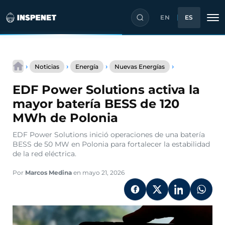
EN
ES
Saltar
EDF
al
›
›
›
›
Noticias
Energía
Nuevas Energías
Power
contenido
Solutions
EDF Power Solutions activa la
activa
la
mayor batería BESS de 120
mayor
MWh de Polonia
batería
BESS
EDF Power Solutions inició operaciones de una batería
de
BESS de 50 MW en Polonia para fortalecer la estabilidad
120
de la red eléctrica.
MWh
de
Polonia
Por
Marcos Medina
en mayo 21, 2026