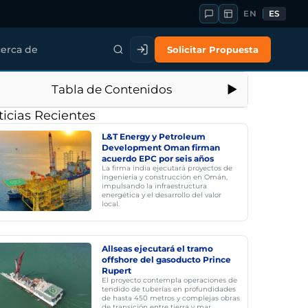
EN
ES
Solicitar Propuesta
erca de
Tabla de Contenidos
icias Recientes
L&T Energy y Petroleum
Development Oman firman
acuerdo EPC por seis años
La firma india ejecutará proyectos de
ingeniería y construcción en Omán,
impulsando la infraestructura
energética y el desarrollo del valor
local.
Allseas ejecutará el tramo
offshore del gasoducto Prince
Rupert
El proyecto contempla operaciones de
tendido de tuberías en profundidades
de hasta 450 metros y complejas obras
de transición entre tierra y mar.