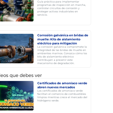
Guía práctica para implementar
programas de inspección en marcha,
controlar circuitos de corrosión y
proteger activos industriales en
servicio.
Corrosión galvánica en bridas de
muelle: Kits de aislamiento
eléctrico para mitigación
La corrosión galvánica compromete la
integridad de las bridas de muelle en
ambientes marinos. Conozca cómo los
kits de aislamiento eléctrico
contribuyen a prevenir este
mecanismo de degradación.
deos que debes ver
Certificados de amoníaco verde
abren nuevos mercados
Los certificados de amoníaco verde
facilitan el comercio de combustibles
limpios mientras crece el mercado del
hidrógeno verde.