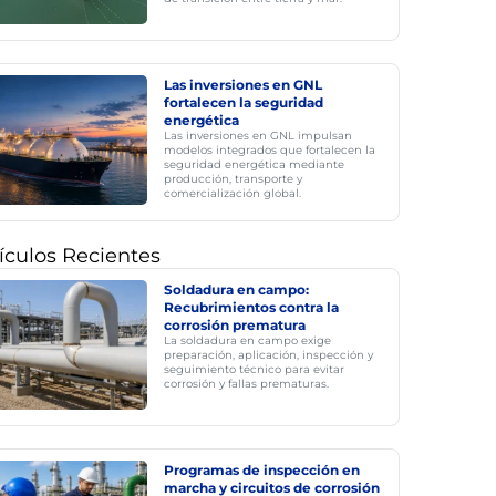
Las inversiones en GNL
fortalecen la seguridad
energética
Las inversiones en GNL impulsan
modelos integrados que fortalecen la
seguridad energética mediante
producción, transporte y
comercialización global.
ículos Recientes
Soldadura en campo:
Recubrimientos contra la
corrosión prematura
La soldadura en campo exige
preparación, aplicación, inspección y
seguimiento técnico para evitar
corrosión y fallas prematuras.
Programas de inspección en
marcha y circuitos de corrosión