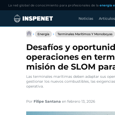
La red global de conocimiento para profesionales de la
energía e
Noticias
Artículos
Saltar
al
›
›
Energía
Terminales Marítimos Y Monoboyas
contenido
Desafíos y oportunid
operaciones en term
misión de SLOM para
Las terminales marítimas deben adaptar sus ope
gestionar los nuevos combustibles, las exigencia
operativa.
Por
Filipe Santana
en febrero 13, 2026