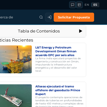
EN
ES
Solicitar Propuesta
erca de
Tabla de Contenidos
icias Recientes
L&T Energy y Petroleum
Development Oman firman
acuerdo EPC por seis años
La firma india ejecutará proyectos de
ingeniería y construcción en Omán,
impulsando la infraestructura
energética y el desarrollo del valor
local.
Allseas ejecutará el tramo
offshore del gasoducto Prince
Rupert
El proyecto contempla operaciones de
tendido de tuberías en profundidades
de hasta 450 metros y complejas obras
de transición entre tierra y mar.