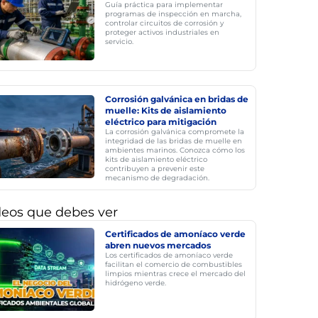
Guía práctica para implementar
programas de inspección en marcha,
controlar circuitos de corrosión y
proteger activos industriales en
servicio.
Corrosión galvánica en bridas de
muelle: Kits de aislamiento
eléctrico para mitigación
La corrosión galvánica compromete la
integridad de las bridas de muelle en
ambientes marinos. Conozca cómo los
kits de aislamiento eléctrico
contribuyen a prevenir este
mecanismo de degradación.
deos que debes ver
Certificados de amoníaco verde
abren nuevos mercados
Los certificados de amoníaco verde
facilitan el comercio de combustibles
limpios mientras crece el mercado del
hidrógeno verde.