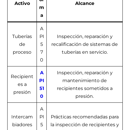
Activo
Alcance
m
a
A
Tuberías
PI
Inspección, reparación y
de
5
recalificación de sistemas de
proceso
7
tuberías en servicio.
0
A
Inspección, reparación y
Recipient
PI
mantenimiento de
es a
51
recipientes sometidos a
presión
0
presión.
A
Intercam
PI
Prácticas recomendadas para
biadores
5
la inspección de recipientes y