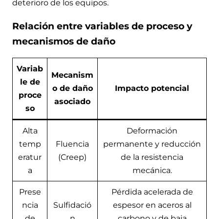
deterioro de los equipos.
Relación entre variables de proceso y
mecanismos de daño
Variab
Mecanism
le de
o de daño
Impacto potencial
proce
asociado
so
Alta
Deformación
temp
Fluencia
permanente y reducción
eratur
(Creep)
de la resistencia
a
mecánica.
Prese
Pérdida acelerada de
ncia
Sulfidació
espesor en aceros al
de
n
carbono y de baja