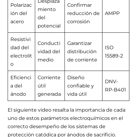
Desplaza
Polarizac
Confirmar
miento
ión del
reducción de
AMPP
del
acero
corrosión
potencial
Resistivi
Conducti
Garantizar
dad del
ISO
vidad del
distribución
electrolit
15589-2
medio
de corriente
o
Eficienci
Corriente
Diseño
DNV-
a del
útil
confiable y
RP-B401
ánodo
generada
vida útil
El siguiente video resalta la importancia de cada
uno de estos parámetros electroquímicos en el
correcto desempeño de los sistemas de
protección catódica por ánodos de sacrificio.