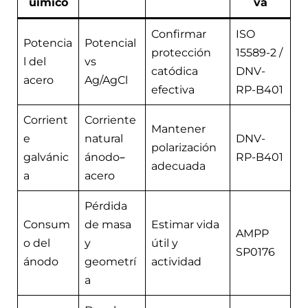
uímico
va
Confirmar
ISO
Potencia
Potencial
protección
15589-2 /
l del
vs
catódica
DNV-
acero
Ag/AgCl
efectiva
RP-B401
Corrient
Corriente
Mantener
e
natural
DNV-
polarización
galvánic
ánodo–
RP-B401
adecuada
a
acero
Pérdida
Consum
de masa
Estimar vida
AMPP
o del
y
útil y
SP0176
ánodo
geometrí
actividad
a