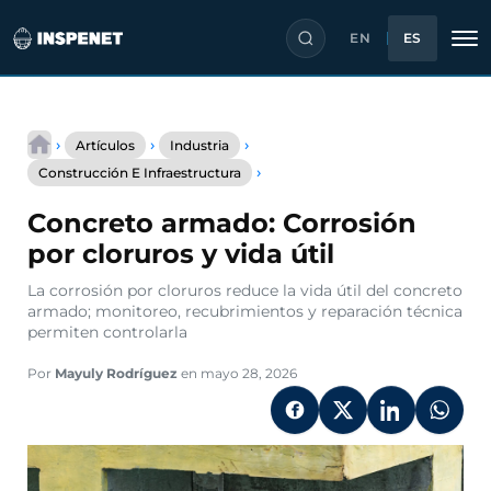
EN
ES
Saltar
al
›
›
›
Artículos
Industria
contenido
Concreto
›
Construcción E Infraestructura
armado:
Corrosión
Concreto armado: Corrosión
por
cloruros
por cloruros y vida útil
y
vida
La corrosión por cloruros reduce la vida útil del concreto
útil
armado; monitoreo, recubrimientos y reparación técnica
permiten controlarla
Por
Mayuly Rodríguez
en mayo 28, 2026