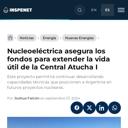
EN
ES
Saltar
Nucleoeléctric
al
›
›
›
›
Noticias
Energía
Nuevas Energías
asegura
contenido
los
Nucleoeléctrica asegura los
fondos
para
fondos para extender la vida
extender
útil de la Central Atucha I
la
vida
Este proyecto permitirá continuar desarrollando
útil
capacidades técnicas que posicionen a Argentina en
de
futuros proyectos nucleares.
la
Central
Atucha
Por
Joshua Falcón
en septiembre 27, 2024
I