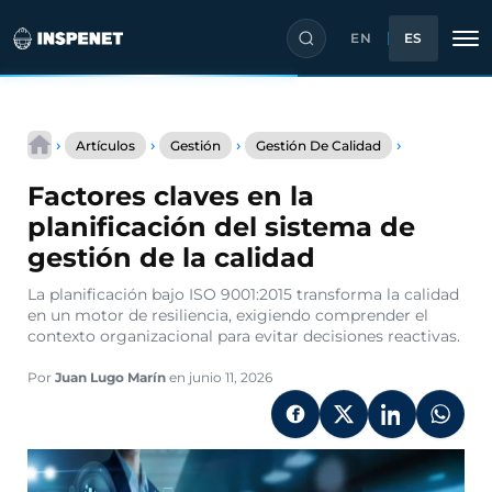
EN
ES
Saltar
Factores
al
›
›
›
›
Artículos
Gestión
Gestión De Calidad
claves
contenido
en
Factores claves en la
la
planificació
planificación del sistema de
del
gestión de la calidad
sistema
de
La planificación bajo ISO 9001:2015 transforma la calidad
gestión
en un motor de resiliencia, exigiendo comprender el
de
contexto organizacional para evitar decisiones reactivas.
la
calidad
Por
Juan Lugo Marín
en junio 11, 2026