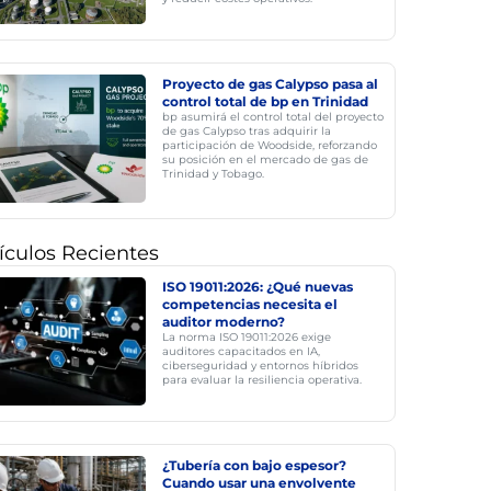
Proyecto de gas Calypso pasa al
control total de bp en Trinidad
bp asumirá el control total del proyecto
de gas Calypso tras adquirir la
participación de Woodside, reforzando
su posición en el mercado de gas de
Trinidad y Tobago.
ículos Recientes
ISO 19011:2026: ¿Qué nuevas
competencias necesita el
auditor moderno?
La norma ISO 19011:2026 exige
auditores capacitados en IA,
ciberseguridad y entornos híbridos
para evaluar la resiliencia operativa.
¿Tubería con bajo espesor?
Cuando usar una envolvente