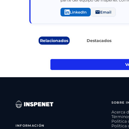
LinkedIn
Email
Relacionados
Destacados
V
SOBRE I
Acerca d
Términos
Política
INFORMACIÓN
Política