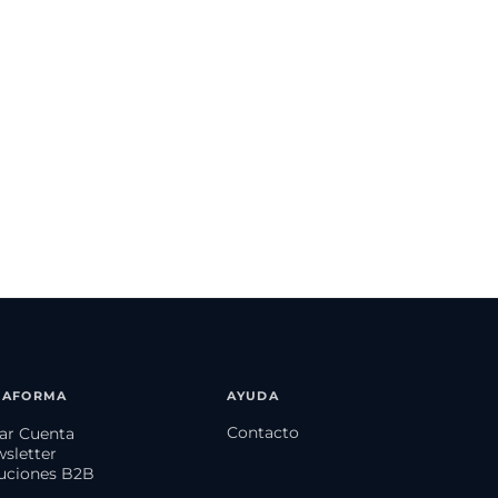
TAFORMA
AYUDA
Contacto
ear Cuenta
wsletter
luciones B2B