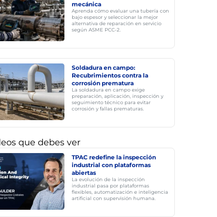
mecánica
Aprenda cómo evaluar una tubería con
bajo espesor y seleccionar la mejor
alternativa de reparación en servicio
según ASME PCC-2.
Soldadura en campo:
Recubrimientos contra la
corrosión prematura
La soldadura en campo exige
preparación, aplicación, inspección y
seguimiento técnico para evitar
corrosión y fallas prematuras.
deos que debes ver
TPAC redefine la inspección
industrial con plataformas
abiertas
La evolución de la inspección
industrial pasa por plataformas
flexibles, automatización e inteligencia
artificial con supervisión humana.