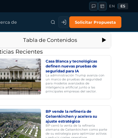
EN
ES
Solicitar Propuesta
erca de
Tabla de Contenidos
icias Recientes
Casa Blanca y tecnológicas
definen nuevas pruebas de
seguridad para IA
La administración Trump avanza con
un marco de pruebas de seguridad
para modelos avanzados de
inteligencia artificial junto a las
principales empresas del sector.
BP vende la refinería de
Gelsenkirchen y acelera su
ajuste estratégico
BP cerró la venta de la refinería
alemana de Gelsenkirchen como parte
de su estrategia para optimizar activos
y reducir costes operativos.