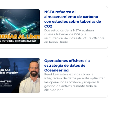
NSTA refuerza el
almacenamiento de carbono
con estudios sobre tuberías de
CO2
Dos estudios de la NSTA evalúan
nuevas tuberías de CO2 y la
reutilización de infraestructura offshore
en Reino Unido.
Operaciones offshore: la
estrategia de datos de
Oceaneering
Reed LeMasters explica cómo la
integración de datos permite optimizar
las operaciones offshore y mejorar la
gestión de activos durante todo su
ciclo de vida.