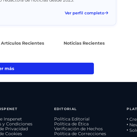
Ver perfil completo
Artículos Recientes
Noticias Recientes
er más
NSPENET
EDITORIAL
PLA
e Inspenet
Política Editorial
• Cr
 y Condiciones
Política de Ética
• Ne
 de Privacidad
Verificación de Hechos
• So
 de Cookies
Política de Correcciones