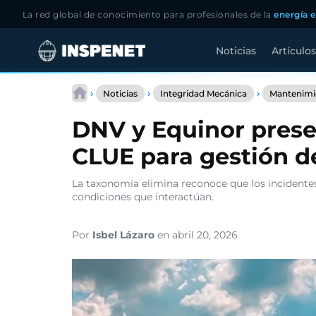
La red global de conocimiento para profesionales de la
energía e
Noticias
Artículos
Saltar
al
›
›
›
Noticias
Integridad Mecánica
Mantenimie
contenido
DNV y Equinor prese
CLUE para gestión d
La taxonomía elimina reconoce que los incidente
condiciones que interactúan.
Por
Isbel Lázaro
en abril 20, 2026