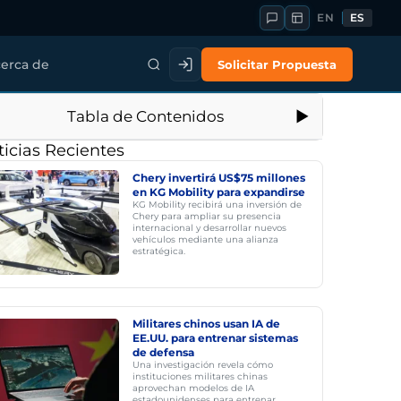
EN
ES
Solicitar Propuesta
erca de
Tabla de Contenidos
icias Recientes
Chery invertirá US$75 millones
en KG Mobility para expandirse
KG Mobility recibirá una inversión de
Chery para ampliar su presencia
internacional y desarrollar nuevos
vehículos mediante una alianza
estratégica.
Militares chinos usan IA de
EE.UU. para entrenar sistemas
de defensa
Una investigación revela cómo
instituciones militares chinas
aprovechan modelos de IA
estadounidenses para entrenar