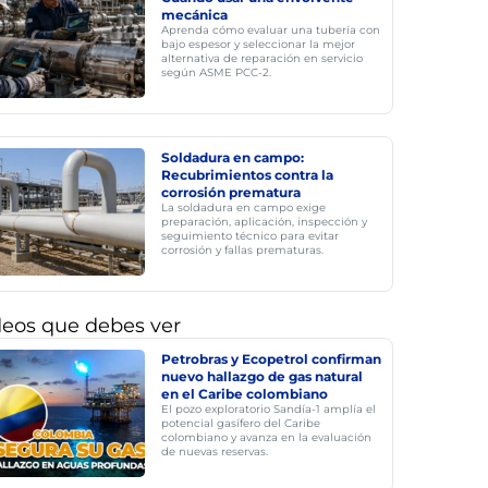
mecánica
Aprenda cómo evaluar una tubería con
bajo espesor y seleccionar la mejor
alternativa de reparación en servicio
según ASME PCC-2.
Soldadura en campo:
Recubrimientos contra la
corrosión prematura
La soldadura en campo exige
preparación, aplicación, inspección y
seguimiento técnico para evitar
corrosión y fallas prematuras.
deos que debes ver
Petrobras y Ecopetrol confirman
nuevo hallazgo de gas natural
en el Caribe colombiano
El pozo exploratorio Sandía-1 amplía el
potencial gasífero del Caribe
colombiano y avanza en la evaluación
de nuevas reservas.