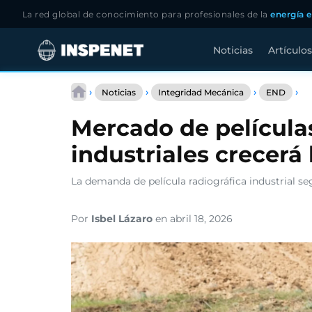
La red global de conocimiento para profesionales de la
energía e
Noticias
Artículos
Saltar
Me
al
›
›
›
›
Noticias
Integridad Mecánica
END
de
contenido
pel
Mercado de película
de
ra
industriales crecerá
X
ind
cr
La demanda de película radiográfica industrial se
ha
20
Por
Isbel Lázaro
en abril 18, 2026