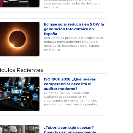
sistemas especializados de defensa y
seguridad.
Eclipse solar reducirá en 5 GW la
generación fotovoltaica en
España
Red Eléctrica prevé que el eclipse solar
reduzca temporalmente en 5 GW la
generación fotovoltaica de la España
peninsular.
ículos Recientes
ISO 19011:2026: ¿Qué nuevas
competencias necesita el
auditor moderno?
La norma ISO 19011:2026 exige
auditores capacitados en IA,
ciberseguridad y entornos híbridos
para evaluar la resiliencia operativa.
¿Tubería con bajo espesor?
Cuando usar una envolvente