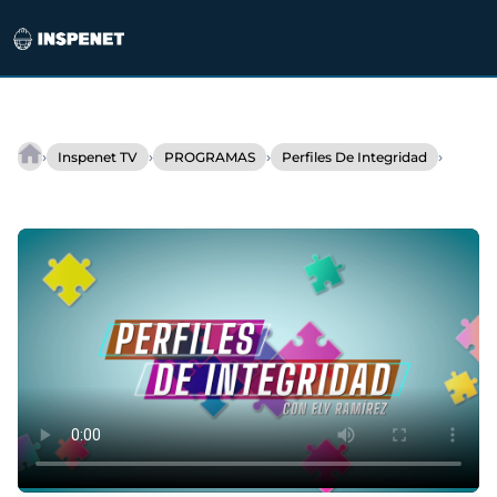
Saltar
al
›
›
›
›
Inspenet TV
PROGRAMAS
Perfiles De Integridad
Perfil
contenido
de
Integridad
del
Ing.
Blas
Galvan