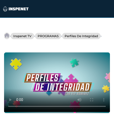
Saltar
al
›
›
›
›
Inspenet TV
PROGRAMAS
Perfiles De Integridad
Perfil
contenido
de
Integridad
del
Ing.
Jorge
Avendaño