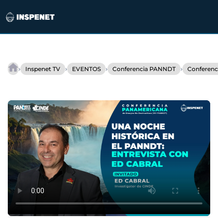
Saltar
al
›
›
›
›
Inspenet TV
EVENTOS
Conferencia PANNDT
Conferen
PANNDT
contenido
2025
reúne
a
la
comunidad
global
de
NDT
en
Niagara
Falls