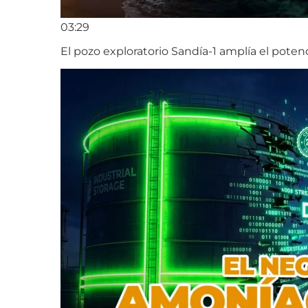
03:29
El pozo exploratorio Sandía-1 amplía el poten