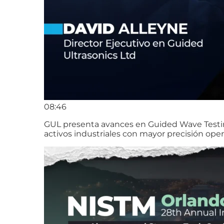
08:46
GUL presenta avances en Guided Wave Testing 
activos industriales con mayor precisión oper