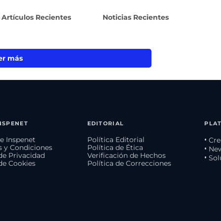
Artículos Recientes
Noticias Recientes
er más
NSPENET
EDITORIAL
PLA
e Inspenet
Política Editorial
• Cr
 y Condiciones
Política de Ética
• Ne
 de Privacidad
Verificación de Hechos
• So
 de Cookies
Política de Correcciones