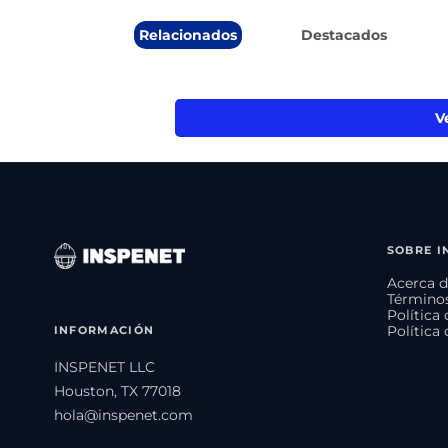
Relacionados
Destacados
V
SOBRE I
Acerca d
Términos
Política
INFORMACIÓN
Política
INSPENET LLC
Houston, TX 77018
hola@inspenet.com