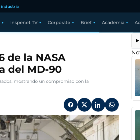
 industria
Inspenet TV
Corporate
Brief
Academia
Ac
lan
Not
66 de la NASA
na del MD-90
uazados, mostrando un compromiso con la
lizando
a