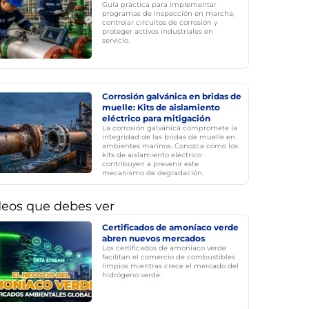
Guía práctica para implementar
programas de inspección en marcha,
controlar circuitos de corrosión y
proteger activos industriales en
servicio.
Corrosión galvánica en bridas de
muelle: Kits de aislamiento
eléctrico para mitigación
La corrosión galvánica compromete la
integridad de las bridas de muelle en
ambientes marinos. Conozca cómo los
kits de aislamiento eléctrico
contribuyen a prevenir este
mecanismo de degradación.
deos que debes ver
Certificados de amoníaco verde
abren nuevos mercados
Los certificados de amoníaco verde
facilitan el comercio de combustibles
limpios mientras crece el mercado del
hidrógeno verde.