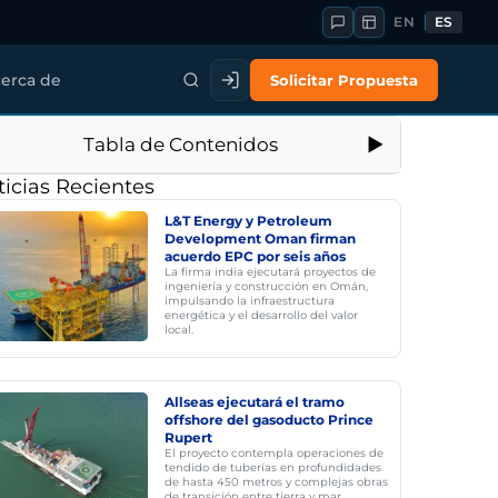
EN
ES
Solicitar Propuesta
erca de
Tabla de Contenidos
icias Recientes
L&T Energy y Petroleum
Development Oman firman
acuerdo EPC por seis años
La firma india ejecutará proyectos de
ingeniería y construcción en Omán,
impulsando la infraestructura
energética y el desarrollo del valor
local.
Allseas ejecutará el tramo
offshore del gasoducto Prince
Rupert
El proyecto contempla operaciones de
tendido de tuberías en profundidades
de hasta 450 metros y complejas obras
de transición entre tierra y mar.