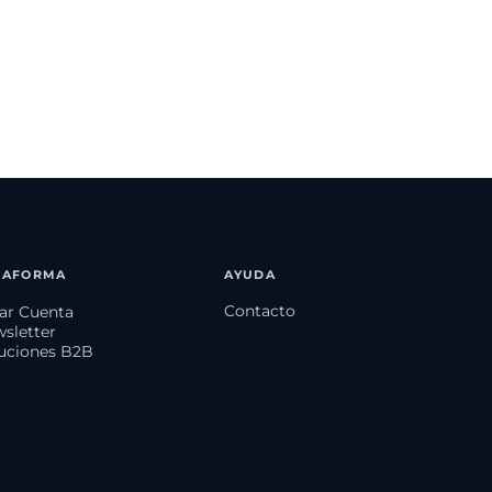
TAFORMA
AYUDA
Contacto
ear Cuenta
wsletter
luciones B2B