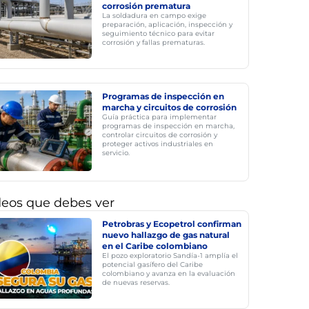
corrosión prematura
La soldadura en campo exige
preparación, aplicación, inspección y
seguimiento técnico para evitar
corrosión y fallas prematuras.
Programas de inspección en
marcha y circuitos de corrosión
Guía práctica para implementar
programas de inspección en marcha,
controlar circuitos de corrosión y
proteger activos industriales en
servicio.
deos que debes ver
Petrobras y Ecopetrol confirman
nuevo hallazgo de gas natural
en el Caribe colombiano
El pozo exploratorio Sandía-1 amplía el
potencial gasífero del Caribe
colombiano y avanza en la evaluación
de nuevas reservas.