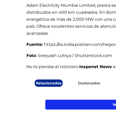
Adani Electricity Mumbai Limited, presta ser
distribuidos en 400 km cuadrados. En Bo
energética de más de 2.000 MW con una conf
país. Ofrece excelentes servicios de atenció
avanzadas.
Fuente:
https://es.india.postsen.com/nego
Foto
: Sreeyash Lohiya / Shutterstock.com
No te pierdas el noticiero
Inspenet News
e
Relacionados
Destacados
V