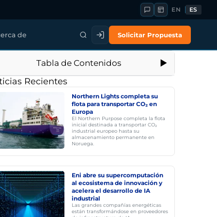
EN
ES
Solicitar Propuesta
erca de
Tabla de Contenidos
icias Recientes
Northern Lights completa su
flota para transportar CO₂ en
Europa
El Northern Purpose completa la flota
inicial destinada a transportar CO₂
industrial europeo hasta su
almacenamiento permanente en
Noruega.
Eni abre su supercomputación
al ecosistema de innovación y
acelera el desarrollo de IA
industrial
Las grandes compañías energéticas
están transformándose en proveedores