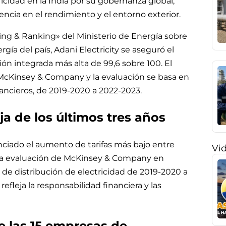
icidad en la India por su gobernanza global,
elencia en el rendimiento y el entorno exterior.
ting & Ranking» del Ministerio de Energía sobre
rgía del país, Adani Electricity se aseguró el
ón integrada más alta de 99,6 sobre 100. El
r McKinsey & Company y la evaluación se basa en
inancieros, de 2019-2020 a 2022-2023.
ja de los últimos tres años
ciado el aumento de tarifas más bajo entre
Vi
 la evaluación de McKinsey & Company en
s de distribución de electricidad de 2019-2020 a
efleja la responsabilidad financiera y las
de las 15 empresas de