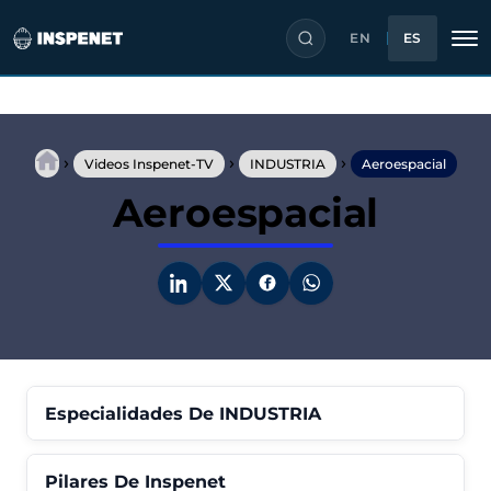
EN
ES
Saltar
al
›
›
›
contenido
Videos Inspenet-TV
INDUSTRIA
Aeroespacial
Aeroespacial
Especialidades De INDUSTRIA
Pilares De Inspenet