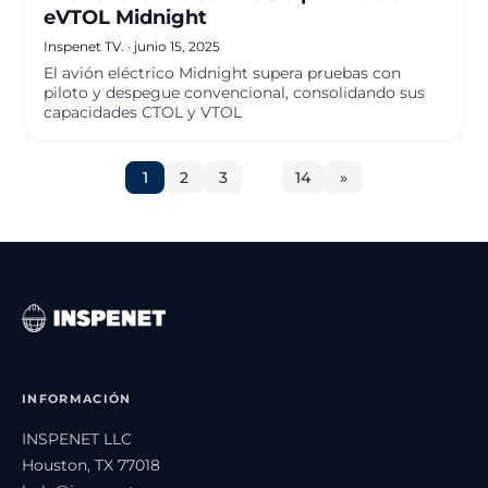
eVTOL Midnight
Inspenet TV.
·
junio 15, 2025
El avión eléctrico Midnight supera pruebas con
piloto y despegue convencional, consolidando sus
capacidades CTOL y VTOL
1
2
3
…
14
»
INFORMACIÓN
INSPENET LLC
Houston, TX 77018