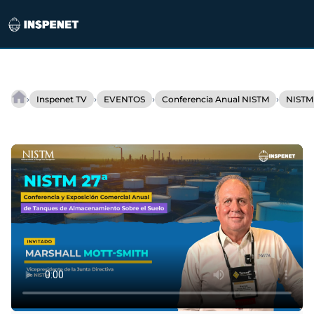
Saltar
al
›
›
›
›
Inspenet TV
EVENTOS
Conferencia Anual NISTM
NISTM
Tecnología
contenido
y
regulación:
el
futuro
de
los
tanques
de
almacenamiento