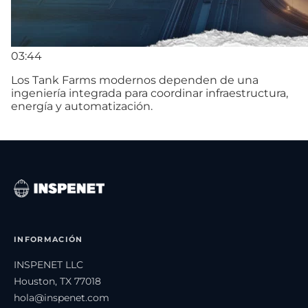
03:44
Los Tank Farms modernos dependen de una
ingeniería integrada para coordinar infraestructura,
energía y automatización.
INFORMACIÓN
INSPENET LLC
Houston, TX 77018
hola@inspenet.com