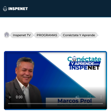
Saltar
al
›
›
›
›
Inspenet TV
PROGRAMAS
Conéctate Y Aprende
Importancia
contenido
sobre
la
seguridad
en
dispositivos
de
alivio
de
presión