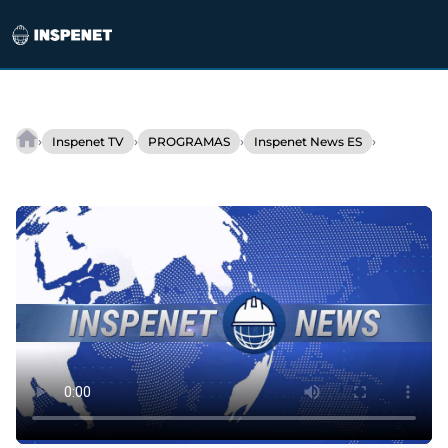
Saltar
al
›
›
›
›
Inspenet TV
PROGRAMAS
Inspenet News ES
Noruega
contenido
apuesta
por
el
amoníaco:
Terminal
flotante
reduce
emisiones.