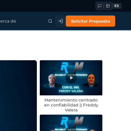
ES
Solicitar Propuesta
erca de
Mantenimiento centrado
en confiabilidad || Freddy
Valera