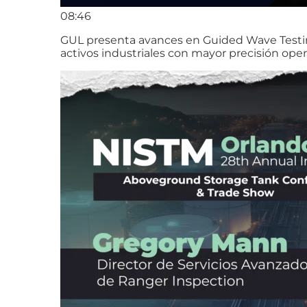
08:46
GUL presenta avances en Guided Wave Testing 
activos industriales con mayor precisión oper