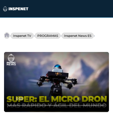
Saltar
al
›
›
›
›
Inspenet TV
PROGRAMAS
Inspenet News ES
Micro
contenido
dron
autónomo
rompe
récord
de
velocidad
con
tecnología
LiDAR
3D