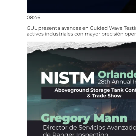
08:46
GUL presenta avances en Guided Wave Testing 
activos industriales con mayor precisión oper