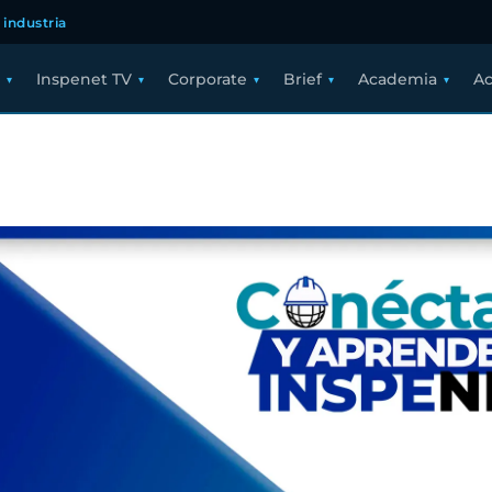
 industria
Inspenet TV
Corporate
Brief
Academia
Ac