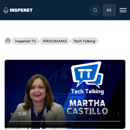
ES
Saltar
al
›
›
›
›
Inspenet TV
PROGRAMAS
Tech Talking
Los
contenido
programas
de
integridad
para
tuberías