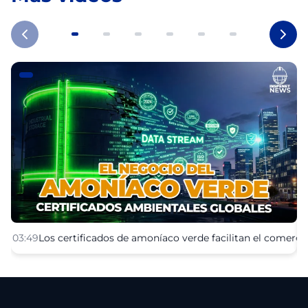
03:49
Los certificados de amoníaco verde facilitan el comerc
0