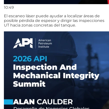
10:49
El escaneo láser puede ayudar a localizar áreas de
posible pérdida de espesor y dirigir las inspecciones
UT hacia zonas concretas del tanque.