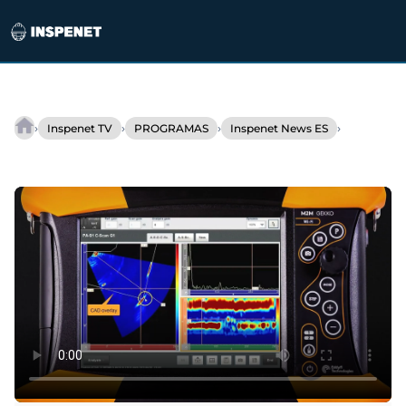
Saltar
al
›
›
›
›
Inspenet TV
PROGRAMAS
Inspenet News ES
INSPENET
contenido
NEWS
29/12/2022