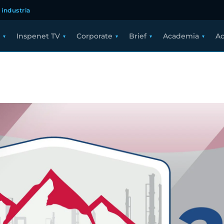
 industria
Inspenet TV
Corporate
Brief
Academia
Ac