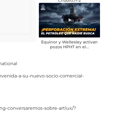
Chuditch-2
Equinor y Wellesley activan
pozos HPHT en el…
national
ienvenida-a-su-nuevo-socio-comercial-
king-conversaremos-sobre-artlux/?