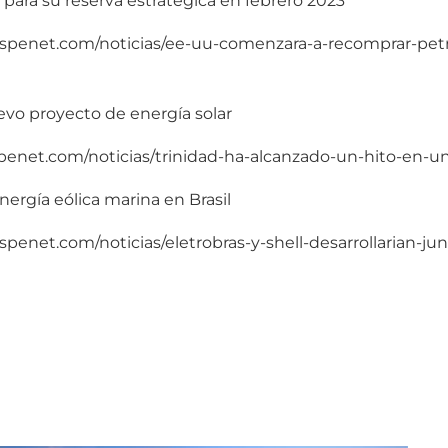
para su reserva estratégica en febrero 2023
/inspenet.com/noticias/ee-uu-comenzara-a-recomprar-petr
evo proyecto de energía solar
inspenet.com/noticias/trinidad-ha-alcanzado-un-hito-en-
energía eólica marina en Brasil
nspenet.com/noticias/eletrobras-y-shell-desarrollarian-ju