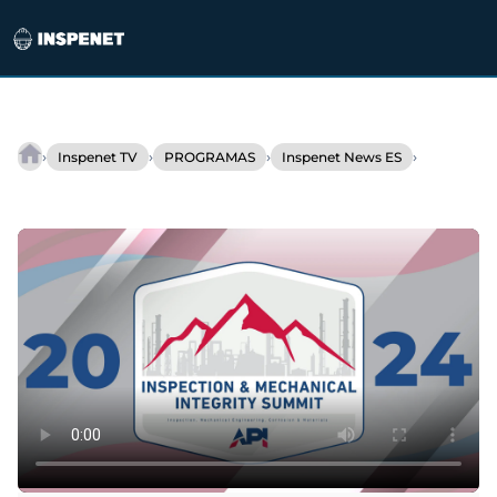
Saltar
al
›
›
›
›
Inspenet TV
PROGRAMAS
Inspenet News ES
INSPENET
contenido
NEWS
12/12/2022